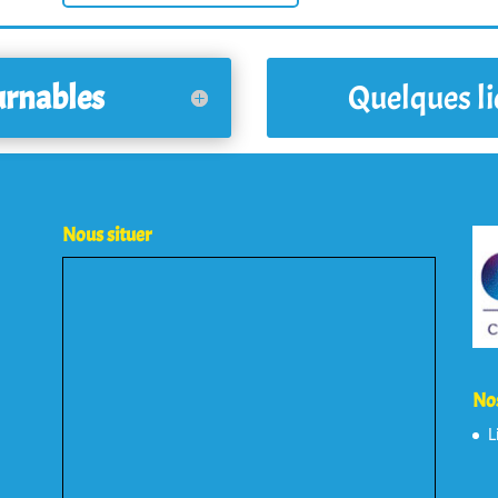
urnables
Quelques li
Nous situer
Nos
L