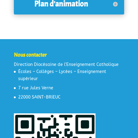
Plan d'animation
Nous contacter
Direction Diocésaine de l’Enseignement Catholique
Écoles – Collèges – Lycées – Enseignement
supérieur
7 rue Jules Verne
22000 SAINT-BRIEUC