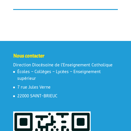
Nous contacter
Direction Diocésaine de l’Enseignement Catholique
Écoles – Collèges – Lycées – Enseignement
supérieur
7 rue Jules Verne
22000 SAINT-BRIEUC