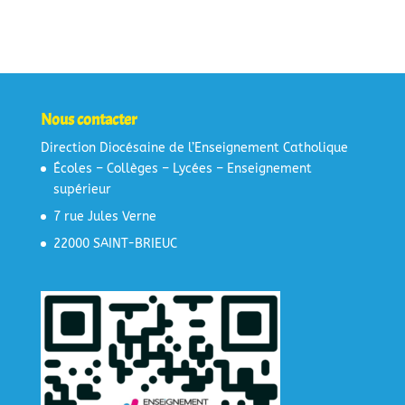
Nous contacter
Direction Diocésaine de l’Enseignement Catholique
Écoles – Collèges – Lycées – Enseignement
supérieur
7 rue Jules Verne
22000 SAINT-BRIEUC